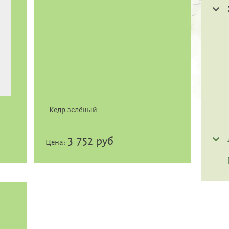
Кедр зелёный
3 752 руб
Цена: