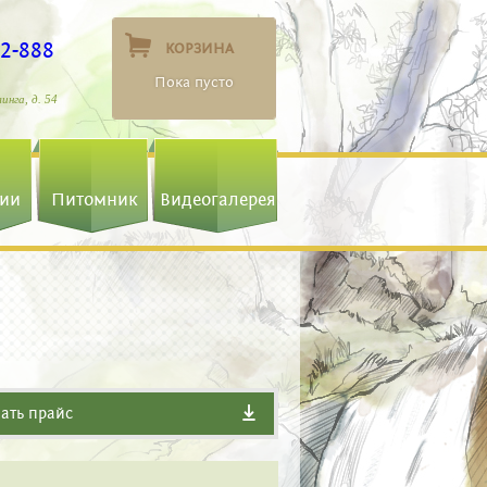
22-888
КОРЗИНА
Пока пусто
линга, д. 54
ии
Питомник
Видеогалерея
ать прайс