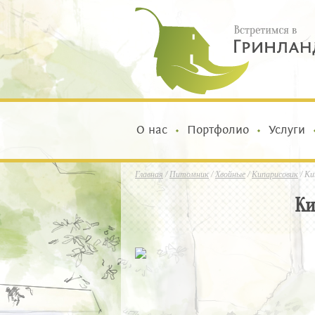
О нас
Портфолио
Услуги
Главная
/
Питомник
/
Хвойные
/
Кипарисовик
/
Ки
Ки