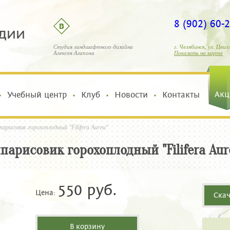
8 (902) 60-
Студия ландшафтного дизайна
г. Челябинск, ул. Цвил
Алексея Агапова
Показать на карте
Акц
Учебный центр
Клуб
Новости
Контакты
парисовик горохоплодный "Filifera Aurea"
парисовик горохоплодный "Filifera Aur
550 руб.
Цена:
Скач
В корзину