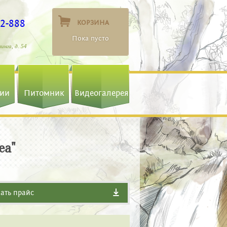
22-888
КОРЗИНА
Пока пусто
линга, д. 54
ии
Питомник
Видеогалерея
ea"
ать прайс