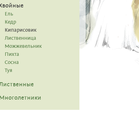
Хвойные
Ель
Кедр
Кипарисовик
Лиственница
Можжевельник
Пихта
Сосна
Туя
Лиственные
Многолетники