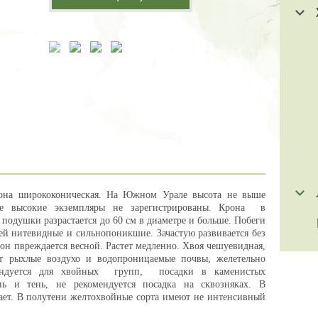
она ширококоническая. На Южном Урале высота не выше
ее высокие экземпляры не зарегистрированы. Крона в
подушки разрастается до 60 см в диаметре и больше. Побеги
ей нитевидные и сильнопоникшие. Зачастую развивается без
 он пвреждается весной. Растет медленно. Хвоя чешуевидная,
ет рыхлые воздухо и водопроницаемые почвы, желетельно
мендуется для хвойных групп, посадки в каменистых
нь и тень, не рекомендуется посадка на сквозняках. В
ает. В полутени желтохвойные сорта имеют не интенсивный